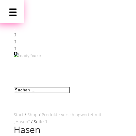
Start
/
Shop
/
Produkte verschlagwortet mit
„Hasen“
/ Seite 1
Hasen