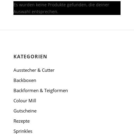
Es wurden keine Produkte gefunden, die deiner
Auswahl entsprechen.
en
KATEGORIEN
Ausstecher & Cutter
Backboxen
Backformen & Teigformen
Colour Mill
Gutscheine
Rezepte
Sprinkles